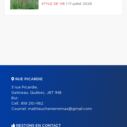
STYLE DE VIE
|
17 juillet 2026
RUE PICARDIE
3 rue Picardie,
Gatineau, Québec, J8T 1N8
Bur.:
Cell.:
819 210-1162
Courriel:
mathieuchenierremax@gmail.com
RESTONS EN CONTACT