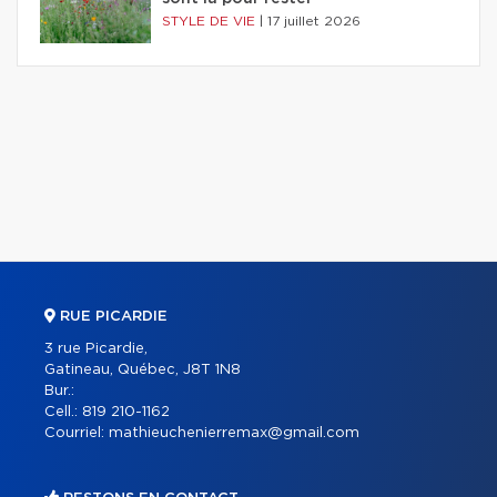
STYLE DE VIE
|
17 juillet 2026
RUE PICARDIE
3 rue Picardie,
Gatineau, Québec, J8T 1N8
Bur.:
Cell.:
819 210-1162
Courriel:
mathieuchenierremax@gmail.com