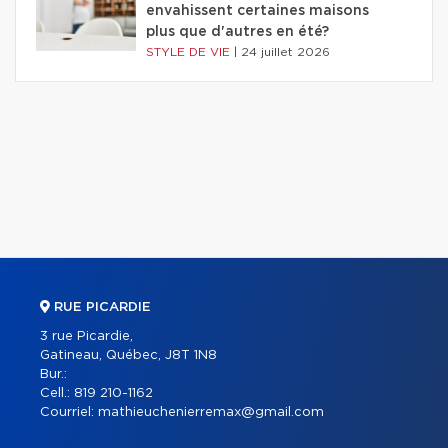
envahissent certaines maisons
plus que d'autres en été?
STYLE DE VIE
|
24 juillet 2026
RUE PICARDIE
3 rue Picardie,
Gatineau, Québec, J8T 1N8
Bur.:
Cell.:
819 210-1162
Courriel:
mathieuchenierremax@gmail.com