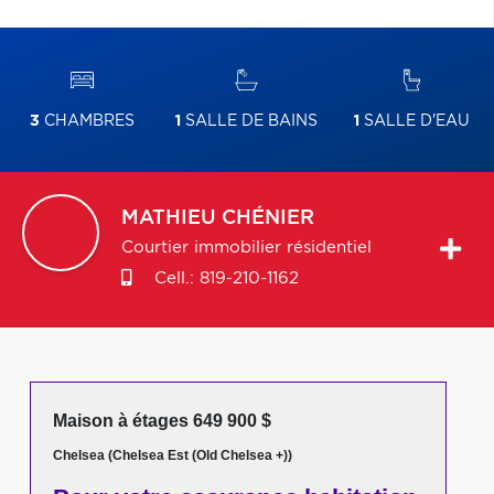
3
CHAMBRES
1
SALLE DE BAINS
1
SALLE D'EAU
MATHIEU
CHÉNIER
Courtier immobilier résidentiel
Cell.:
819-210-1162
Maison à étages 649 900 $
Chelsea (Chelsea Est (Old Chelsea +))